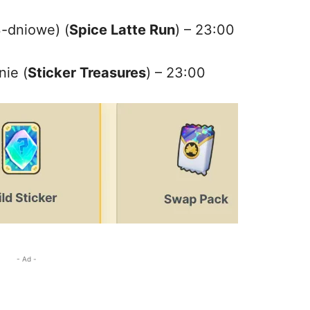
3-dniowe) (
Spice Latte Run
) – 23:00
nie (
Sticker Treasures
) – 23:00
- Ad -