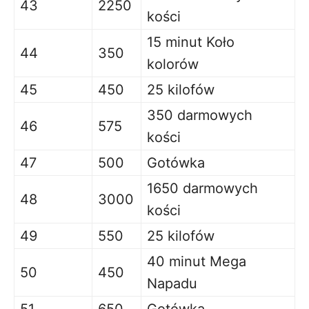
43
2250
kości
15 minut Koło
44
350
kolorów
45
450
25 kilofów
350 darmowych
46
575
kości
47
500
Gotówka
1650 darmowych
48
3000
kości
49
550
25 kilofów
40 minut Mega
50
450
Napadu