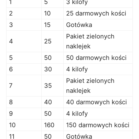
1
5
3 kilofy
2
10
25 darmowych kości
3
15
Gotówka
Pakiet zielonych
4
25
naklejek
5
50
50 darmowych kości
6
30
4 kilofy
Pakiet zielonych
7
35
naklejek
8
40
40 darmowych kości
9
50
4 kilofy
10
160
150 darmowych kości
11
50
Gotówka