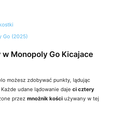
ostki
y Go (2025)
 w Monopoly Go Kicajace
lo możesz zdobywać punkty, lądując
. Każde udane lądowanie daje
ci cztery
ożone przez
mnożnik kości
używany w tej