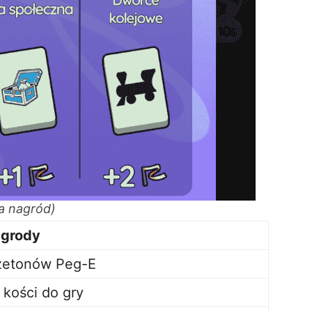
a nagród)
grody
żetonów Peg-E
 kości do gry