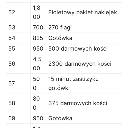
1,8
52
Fioletowy pakiet naklejek
00
53
700
270 flagi
54
825
Gotówka
55
950
500 darmowych kości
4,5
56
2300 darmowych kości
00
50
15 minut zastrzyku
57
0
gotówki
80
58
375 darmowych kości
0
59
950
Gotówka