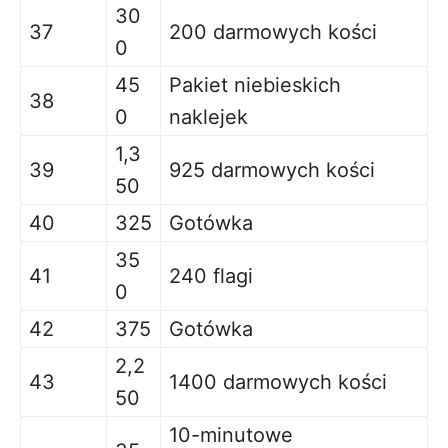
30
37
200 darmowych kości
0
45
Pakiet niebieskich
38
0
naklejek
1,3
39
925 darmowych kości
50
40
325
Gotówka
35
41
240 flagi
0
42
375
Gotówka
2,2
43
1400 darmowych kości
50
10-minutowe