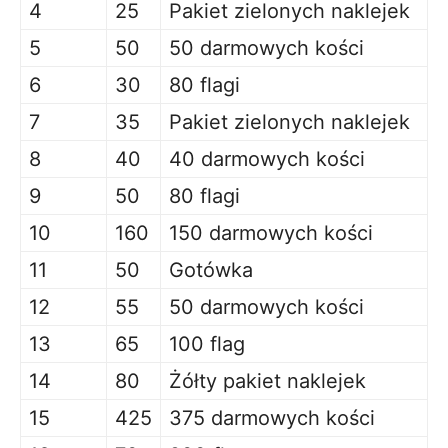
4
25
Pakiet zielonych naklejek
5
50
50 darmowych kości
6
30
80 flagi
7
35
Pakiet zielonych naklejek
8
40
40 darmowych kości
9
50
80 flagi
10
160
150 darmowych kości
11
50
Gotówka
12
55
50 darmowych kości
13
65
100 flag
14
80
Żółty pakiet naklejek
15
425
375 darmowych kości