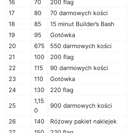
16
70
200 flag
17
80
70 darmowych kości
18
85
15 minut Builder’s Bash
19
95
Gotówka
20
675
550 darmowych kości
21
100
200 flag
22
115
90 darmowych kości
23
110
Gotówka
24
130
220 flag
1,15
25
900 darmowych kości
0
26
140
Różowy pakiet naklejek
27
150
220 flag