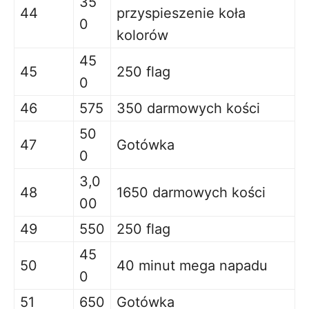
35
44
przyspieszenie koła
0
kolorów
45
45
250 flag
0
46
575
350 darmowych kości
50
47
Gotówka
0
3,0
48
1650 darmowych kości
00
49
550
250 flag
45
50
40 minut mega napadu
0
51
650
Gotówka