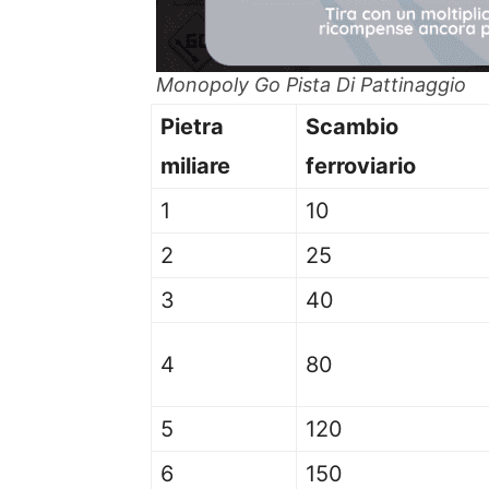
Monopoly Go Pista Di Pattinaggio
Pietra
Scambio
miliare
ferroviario
1
10
2
25
3
40
4
80
5
120
6
150