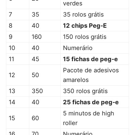
verdes
7
35
35 rolos grátis
8
40
12 chips Peg-E
9
160
150 rolos grátis
10
40
Numerário
11
45
15 fichas de peg-e
Pacote de adesivos
12
50
amarelos
13
350
350 rolos grátis
14
40
25 fichas de peg-e
5 minutos de high
15
60
roller
16
70
Numerário