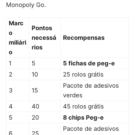
Monopoly Go.
Marc
Pontos
o
necessá
Recompensas
miliári
rios
o
1
5
5 fichas de peg-e
2
10
25 rolos grátis
Pacote de adesivos
3
15
verdes
4
40
45 rolos grátis
5
20
8 chips Peg-e
Pacote de adesivos
6
25