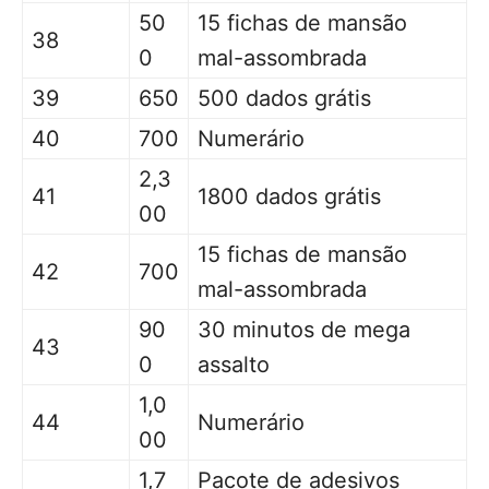
50
15 fichas de mansão
38
0
mal-assombrada
39
650
500 dados grátis
40
700
Numerário
2,3
41
1800 dados grátis
00
15 fichas de mansão
42
700
mal-assombrada
90
30 minutos de mega
43
0
assalto
1,0
44
Numerário
00
1,7
Pacote de adesivos