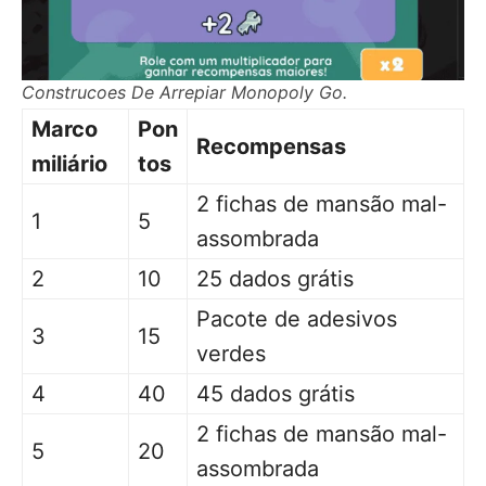
Construcoes De Arrepiar Monopoly Go.
Marco
Pon
Recompensas
miliário
tos
2 fichas de mansão mal-
1
5
assombrada
2
10
25 dados grátis
Pacote de adesivos
3
15
verdes
4
40
45 dados grátis
2 fichas de mansão mal-
5
20
assombrada